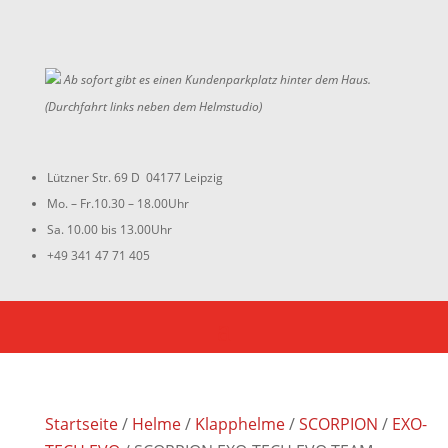
Ab sofort gibt es einen Kundenparkplatz hinter dem Haus.
(Durchfahrt links neben dem Helmstudio)
Lützner Str. 69 D 04177 Leipzig
Mo. – Fr.10.30 – 18.00Uhr
Sa. 10.00 bis 13.00Uhr
+49 341 47 71 405
Startseite
/
Helme
/
Klapphelme
/
SCORPION
/
EXO-