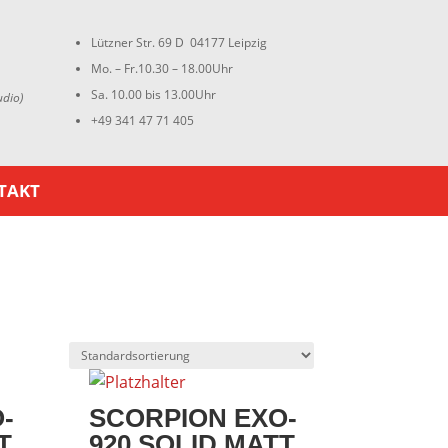
Lützner Str. 69 D 04177 Leipzig
Mo. – Fr.10.30 – 18.00Uhr
Sa. 10.00 bis 13.00Uhr
udio)
+49 341 47 71 405
TAKT
-
SCORPION EXO-
T
920 SOLID MATT