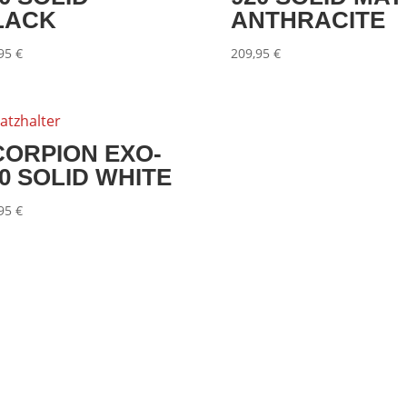
LACK
ANTHRACITE
,95
€
209,95
€
CORPION EXO-
0 SOLID WHITE
,95
€