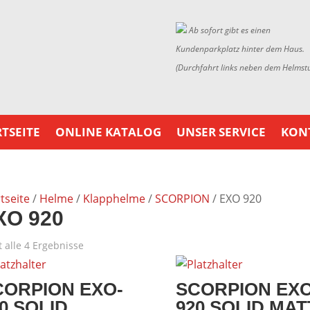
Ab sofort gibt es einen
Kundenparkplatz hinter dem Haus.
(Durchfahrt links neben dem Helmst
TSEITE
ONLINE KATALOG
UNSER SERVICE
KON
tseite
/
Helme
/
Klapphelme
/
SCORPION
/ EXO 920
XO 920
t alle 4 Ergebnisse
CORPION EXO-
SCORPION EXO
0 SOLID
920 SOLID MAT