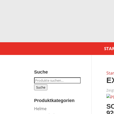
STAR
Suche
Star
E
Suche
nach:
Suche
Zeig
Produktkategorien
S
Helme
92