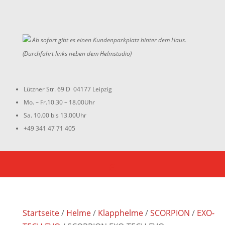
Ab sofort gibt es einen Kundenparkplatz hinter dem Haus.
(Durchfahrt links neben dem Helmstudio)
Lützner Str. 69 D 04177 Leipzig
Mo. – Fr.10.30 – 18.00Uhr
Sa. 10.00 bis 13.00Uhr
+49 341 47 71 405
Startseite
/
Helme
/
Klapphelme
/
SCORPION
/
EXO-