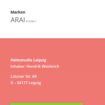
Marken
ARAI
R-PHA11
Helmstudio Leipzig
Inhaber: Hendrik Weisbrich
Lützner Str. 69
D – 04177 Leipzig