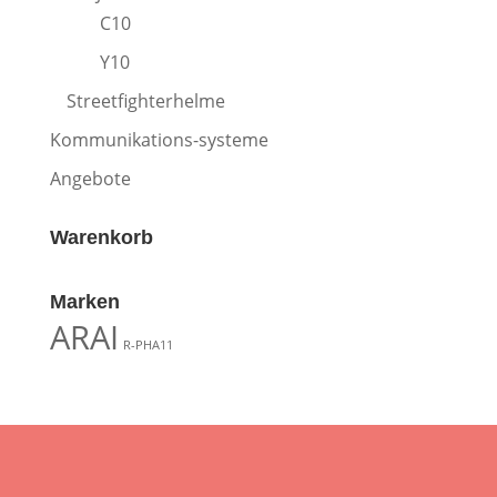
C10
Y10
Streetfighterhelme
Kommunikations-systeme
Angebote
Warenkorb
Marken
ARAI
R-PHA11