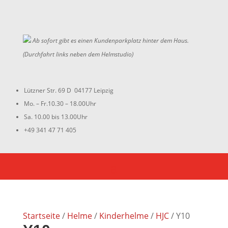
Ab sofort gibt es einen Kundenparkplatz hinter dem Haus.
(Durchfahrt links neben dem Helmstudio)
Lützner Str. 69 D 04177 Leipzig
Mo. – Fr.10.30 – 18.00Uhr
Sa. 10.00 bis 13.00Uhr
+49 341 47 71 405
Startseite
/
Helme
/
Kinderhelme
/
HJC
/ Y10