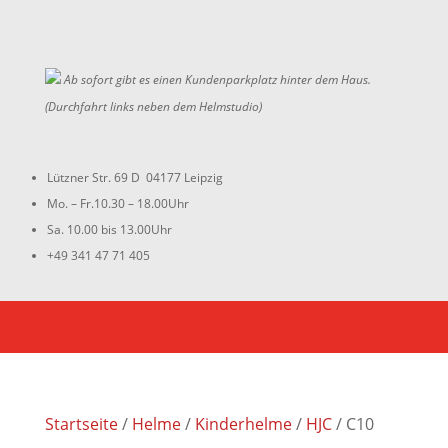
Ab sofort gibt es einen Kundenparkplatz hinter dem Haus.
(Durchfahrt links neben dem Helmstudio)
Lützner Str. 69 D 04177 Leipzig
Mo. – Fr.10.30 – 18.00Uhr
Sa. 10.00 bis 13.00Uhr
+49 341 47 71 405
Startseite
/
Helme
/
Kinderhelme
/
HJC
/ C10