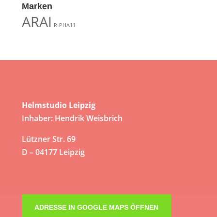
Marken
ARAI
R-PHA11
Helmstudio Leipzig
Inhaber: Hendrik Weisbrich
Lützner Str. 69
D – 04177 Leipzig
ADRESSE IN GOOGLE MAPS ÖFFNEN