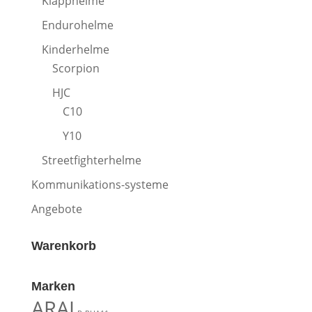
Klapphelme
Endurohelme
Kinderhelme
Scorpion
HJC
C10
Y10
Streetfighterhelme
Kommunikations-systeme
Angebote
Warenkorb
Marken
ARAI