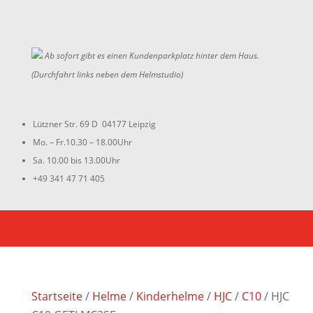
Ab sofort gibt es einen Kundenparkplatz hinter dem Haus.
(Durchfahrt links neben dem Helmstudio)
Lützner Str. 69 D 04177 Leipzig
Mo. – Fr.10.30 – 18.00Uhr
Sa. 10.00 bis 13.00Uhr
+49 341 47 71 405
Startseite
/
Helme
/
Kinderhelme
/
HJC
/
C10
/ HJC