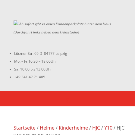
Ab sofort gibt es einen Kundenparkplatz hinter dem Haus.
(Durchfahrt links neben dem Helmstudio)
Lützner Str. 69 D 04177 Leipzig
Mo. – Fr.10.30 – 18.00Uhr
Sa. 10.00 bis 13.00Uhr
+49 341 47 71 405
Startseite
/
Helme
/
Kinderhelme
/
HJC
/
Y10
/ HJC