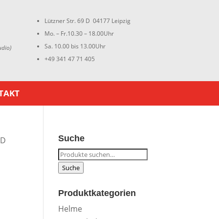
Lützner Str. 69 D 04177 Leipzig
Mo. – Fr.10.30 – 18.00Uhr
Sa. 10.00 bis 13.00Uhr
udio)
+49 341 47 71 405
TAKT
Suche
ID
Suche
nach:
Suche
Produktkategorien
Helme