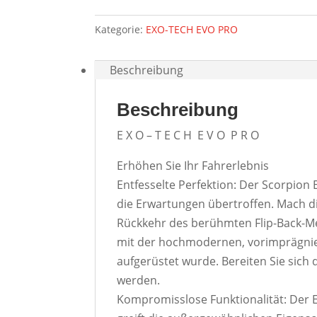
Kategorie:
EXO-TECH EVO PRO
Beschreibung
Beschreibung
E X O – T E C H E V O P R O
Erhöhen Sie Ihr Fahrerlebnis
Entfesselte Perfektion: Der Scorpion
die Erwartungen übertroffen. Mach di
Rückkehr des berühmten Flip-Back-Mei
mit der hochmodernen, vorimprägnie
aufgerüstet wurde. Bereiten Sie sich
werden.
Kompromisslose Funktionalität: Der