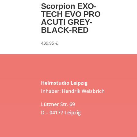
Scorpion EXO-
TECH EVO PRO
ACUTI GREY-
BLACK-RED
439,95
€
Helmstudio Leipzig
Inhaber: Hendrik Weisbrich
Lützner Str. 69
D – 04177 Leipzig