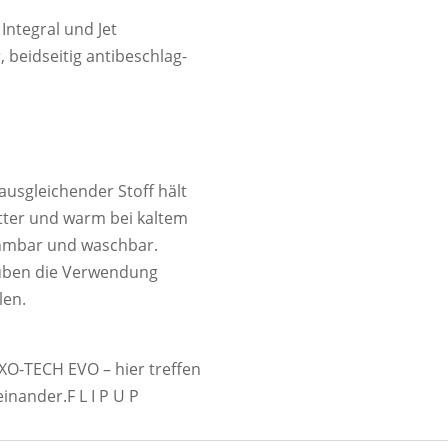
 Integral und Jet
 beidseitig antibeschlag-
usgleichender Stoff hält
tter und warm bei kaltem
nehmbar und waschbar.
auben die Verwendung
len.
XO-TECH EVO – hier treffen
einander.F L I P U P