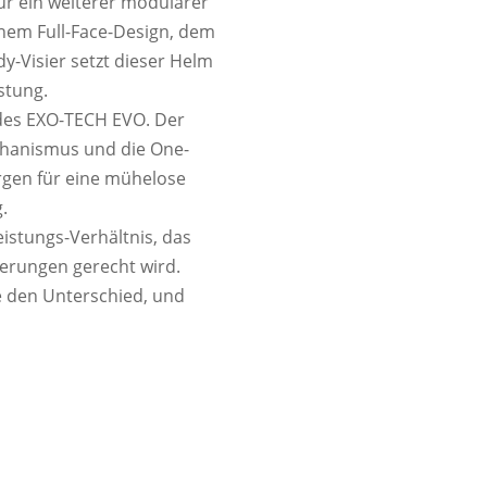
ur ein weiterer modularer
inem Full-Face-Design, dem
y-Visier setzt dieser Helm
stung.
 des EXO-TECH EVO. Der
hanismus und die One-
rgen für eine mühelose
.
eistungs-Verhältnis, das
erungen gerecht wird.
e den Unterschied, und