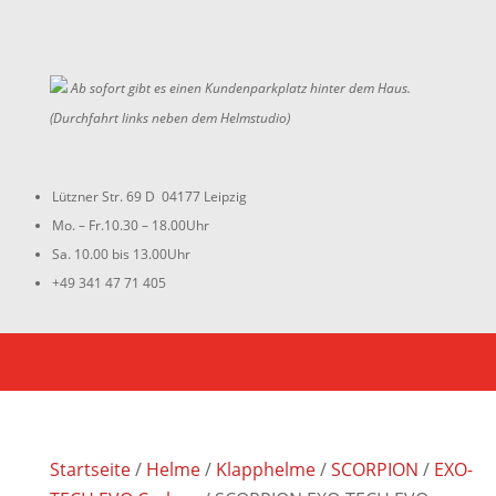
Ab sofort gibt es einen Kundenparkplatz hinter dem Haus.
(Durchfahrt links neben dem Helmstudio)
Lützner Str. 69 D 04177 Leipzig
Mo. – Fr.10.30 – 18.00Uhr
Sa. 10.00 bis 13.00Uhr
+49 341 47 71 405
Startseite
/
Helme
/
Klapphelme
/
SCORPION
/
EXO-