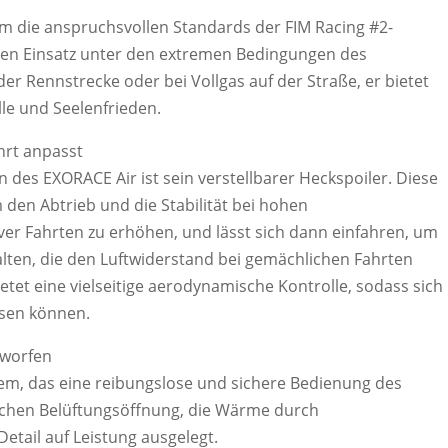
um die anspruchsvollen Standards der FIM Racing #2-
ür den Einsatz unter den extremen Bedingungen des
er Rennstrecke oder bei Vollgas auf der Straße, er bietet
le und Seelenfrieden.
ahrt anpasst
n des EXORACE Air ist sein verstellbarer Heckspoiler. Diese
den Abtrieb und die Stabilität bei hohen
er Fahrten zu erhöhen, und lässt sich dann einfahren, um
lten, die den Luftwiderstand bei gemächlichen Fahrten
ietet eine vielseitige aerodynamische Kontrolle, sodass sich
ssen können.
tworfen
, das eine reibungslose und sichere Bedienung des
zlichen Belüftungsöffnung, die Wärme durch
Detail auf Leistung ausgelegt.