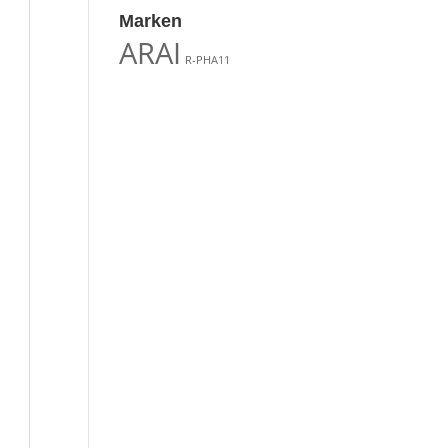
Marken
ARAI
R-PHA11