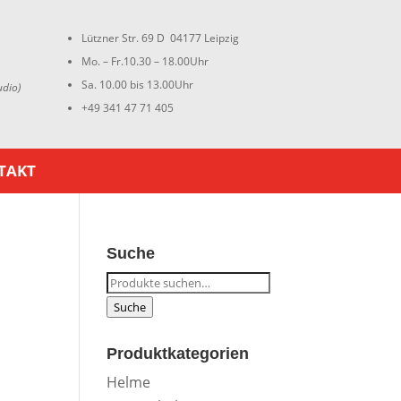
Lützner Str. 69 D 04177 Leipzig
Mo. – Fr.10.30 – 18.00Uhr
Sa. 10.00 bis 13.00Uhr
udio)
+49 341 47 71 405
TAKT
Suche
Suche
nach:
Suche
Produktkategorien
Helme