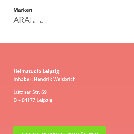
Marken
ARAI
R-PHA11
Helmstudio Leipzig
Inhaber: Hendrik Weisbrich
Lützner Str. 69
D – 04177 Leipzig