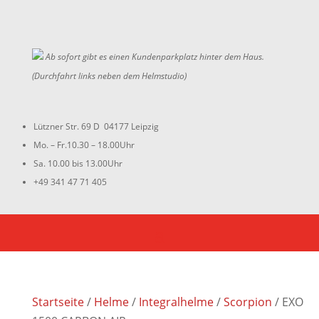
Ab sofort gibt es einen Kundenparkplatz hinter dem Haus.
(Durchfahrt links neben dem Helmstudio)
Lützner Str. 69 D 04177 Leipzig
Mo. – Fr.10.30 – 18.00Uhr
Sa. 10.00 bis 13.00Uhr
+49 341 47 71 405
Startseite
/
Helme
/
Integralhelme
/
Scorpion
/ EXO