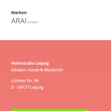
Marken
ARAI
R-PHA11
Helmstudio Leipzig
Inhaber: Hendrik Weisbrich
Lützner Str. 69
D – 04177 Leipzig