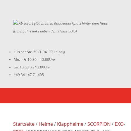
Ab sofort gibt es einen Kundenparkplatz hinter dem Haus.
(Durchfahrt links neben dem Helmstudio)
Lützner Str. 69 D 04177 Leipzig
Mo. – Fr.10.30 – 18.00Uhr
Sa. 10.00 bis 13.00Uhr
+49 341 47 71 405
Startseite
/
Helme
/
Klapphelme
/
SCORPION
/
EXO-