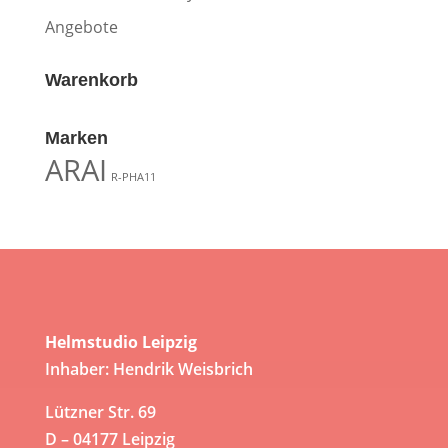
Angebote
Warenkorb
Marken
ARAI
R-PHA11
Helmstudio Leipzig
Inhaber: Hendrik Weisbrich
Lützner Str. 69
D – 04177 Leipzig