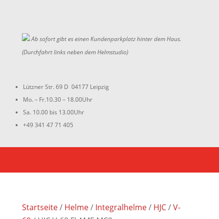
Ab sofort gibt es einen Kundenparkplatz hinter dem Haus.
(Durchfahrt links neben dem Helmstudio)
Lützner Str. 69 D 04177 Leipzig
Mo. – Fr.10.30 – 18.00Uhr
Sa. 10.00 bis 13.00Uhr
+49 341 47 71 405
Startseite
/
Helme
/
Integralhelme
/
HJC
/
V-