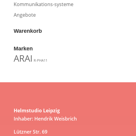
Kommunikations-systeme
Angebote
Warenkorb
Marken
ARAI
R-PHA11
Helmstudio Leipzig
Inhaber: Hendrik Weisbrich
Lützner Str. 69