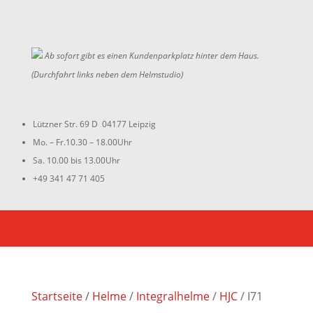
Ab sofort gibt es einen Kundenparkplatz hinter dem Haus.
(Durchfahrt links neben dem Helmstudio)
Lützner Str. 69 D 04177 Leipzig
Mo. – Fr.10.30 – 18.00Uhr
Sa. 10.00 bis 13.00Uhr
+49 341 47 71 405
Startseite
/
Helme
/
Integralhelme
/
HJC
/ I71