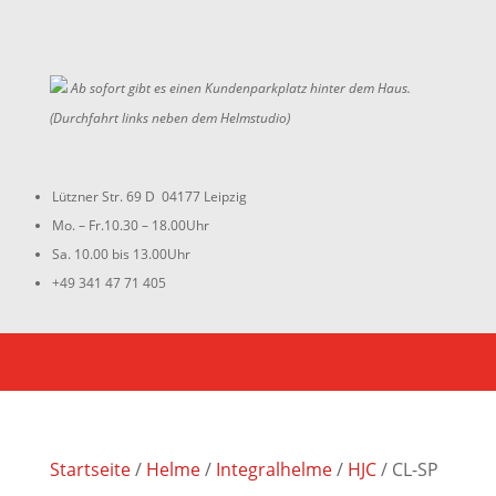
Ab sofort gibt es einen Kundenparkplatz hinter dem Haus.
(Durchfahrt links neben dem Helmstudio)
Lützner Str. 69 D 04177 Leipzig
Mo. – Fr.10.30 – 18.00Uhr
Sa. 10.00 bis 13.00Uhr
+49 341 47 71 405
Startseite
/
Helme
/
Integralhelme
/
HJC
/ CL-SP