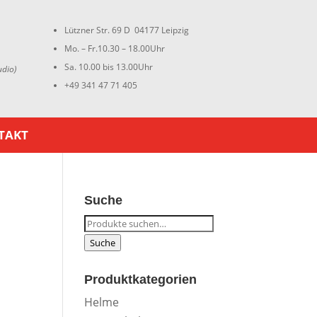
Lützner Str. 69 D 04177 Leipzig
Mo. – Fr.10.30 – 18.00Uhr
Sa. 10.00 bis 13.00Uhr
udio)
+49 341 47 71 405
TAKT
Suche
Suche
nach:
Suche
Produktkategorien
Helme