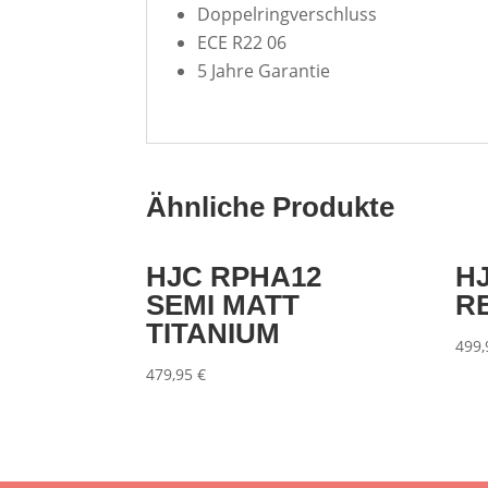
Doppelringverschluss
ECE R22 06
5 Jahre Garantie
Ähnliche Produkte
HJC RPHA12
H
SEMI MATT
R
TITANIUM
499
479,95
€