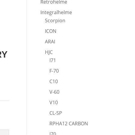
Retrohelme
Integralhelme
Scorpion
ICON
ARAI
HJC
RY
I71
F-70
C10
V-60
V10
CL-SP
RPHA12 CARBON
I70