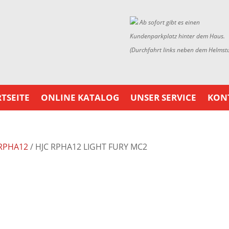
Ab sofort gibt es einen
Kundenparkplatz hinter dem Haus.
(Durchfahrt links neben dem Helmst
TSEITE
ONLINE KATALOG
UNSER SERVICE
KON
RPHA12
/ HJC RPHA12 LIGHT FURY MC2