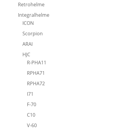
Retrohelme
Integralhelme
ICON
Scorpion
ARAI
HJC
R-PHA11
RPHA71
RPHA72
I71
F-70
C10
V-60