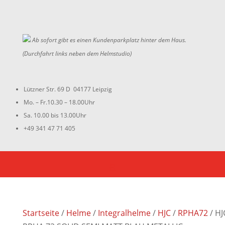
Ab sofort gibt es einen Kundenparkplatz hinter dem Haus.
(Durchfahrt links neben dem Helmstudio)
Lützner Str. 69 D 04177 Leipzig
Mo. – Fr.10.30 – 18.00Uhr
Sa. 10.00 bis 13.00Uhr
+49 341 47 71 405
Startseite
/
Helme
/
Integralhelme
/
HJC
/
RPHA72
/ HJ