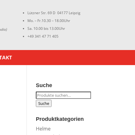
Lützner Str. 69 D 04177 Leipzig
Mo. – Fr.10.30 – 18.00Uhr
Sa. 10.00 bis 13.00Uhr
udio)
+49 341 47 71 405
TAKT
Suche
Suche
nach:
Suche
Produktkategorien
Helme