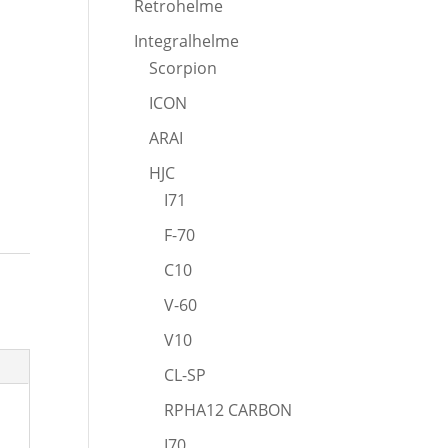
Retrohelme
Integralhelme
Scorpion
ICON
ARAI
HJC
I71
F-70
C10
V-60
V10
CL-SP
RPHA12 CARBON
I70