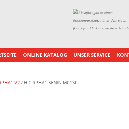
Ab sofort gibt es einen
Kundenparkplatz hinter dem Haus.
(Durchfahrt links neben dem Helmst
TSEITE
ONLINE KATALOG
UNSER SERVICE
KON
RPHA1 V2
/ HJC RPHA1 SENIN MC1SF