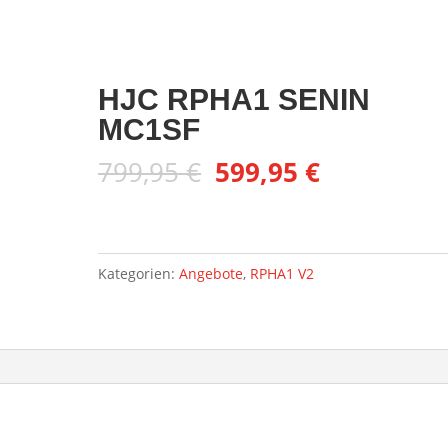
HJC RPHA1 SENIN
MC1SF
Ursprünglicher
Aktueller
799,95
€
599,95
€
Preis
Preis
war:
ist:
799,95 €
599,95 €.
Kategorien:
Angebote
,
RPHA1 V2