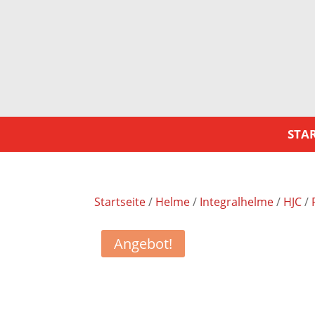
STAR
Startseite
/
Helme
/
Integralhelme
/
HJC
/
Angebot!