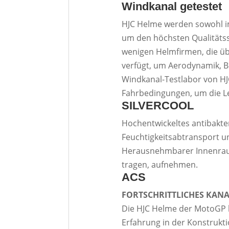
Windkanal getestet
HJC Helme werden sowohl im
um den höchsten Qualitätss
wenigen Helmfirmen, die ü
verfügt, um Aerodynamik, B
Windkanal-Testlabor von HJC 
Fahrbedingungen, um die Le
SILVERCOOL
Hochentwickeltes antibakte
Feuchtigkeitsabtransport u
Herausnehmbarer Innenraum. 
tragen, aufnehmen.
ACS
FORTSCHRITTLICHES KAN
Die HJC Helme der MotoGP
Erfahrung in der Konstruk