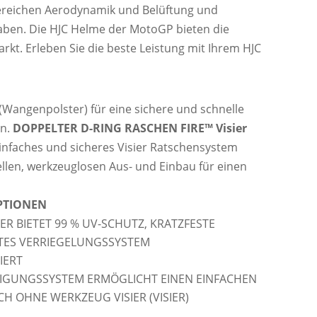
Bereichen Aerodynamik und Belüftung und
aben. Die HJC Helme der MotoGP bieten die
rkt. Erleben Sie die beste Leistung mit Ihrem HJC
t (Wangenpolster) für eine sichere und schnelle
on.
DOPPELTER D-RING
RASCHEN FIRE™ Visier
einfaches und sicheres Visier Ratschensystem
llen, werkzeuglosen Aus- und Einbau für einen
OPTIONEN
IER BIETET 99 % UV-SCHUTZ, KRATZFESTE
TES VERRIEGELUNGSSYSTEM
IERT
TIGUNGSSYSTEM ERMÖGLICHT EINEN EINFACHEN
H OHNE WERKZEUG VISIER (VISIER)