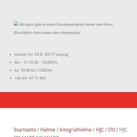
Ab sofort gibt es einen Kundenparkplatz hinter dem Haus.
(Durchfahrt links neben dem Helmstudio)
Lützner Str. 69 D 04177 Leipzig
Mo. – Fr.10.30 – 18.00Uhr
Sa. 10.00 bis 13.00Uhr
+49 341 47 71 405
Startseite
/
Helme
/
Integralhelme
/
HJC
/
I70
/ HJC