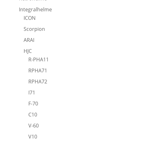
Integralhelme
ICON
Scorpion
ARAI
HJC
R-PHA11
RPHA71
RPHA72
I71
F-70
C10
V-60
V10