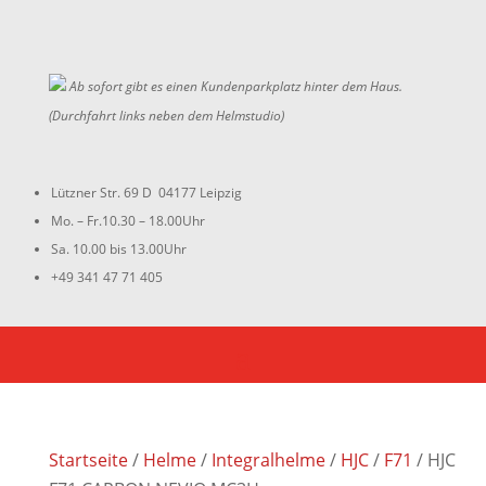
Ab sofort gibt es einen Kundenparkplatz hinter dem Haus.
(Durchfahrt links neben dem Helmstudio)
Lützner Str. 69 D 04177 Leipzig
Mo. – Fr.10.30 – 18.00Uhr
Sa. 10.00 bis 13.00Uhr
+49 341 47 71 405
Startseite
/
Helme
/
Integralhelme
/
HJC
/
F71
/ HJC