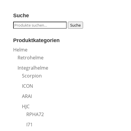
war:
ist:
749,95 €
499,95 €.
Suche
Suche
Suche
nach:
Produktkategorien
Helme
Retrohelme
Integralhelme
Scorpion
ICON
ARAI
HJC
RPHA72
I71