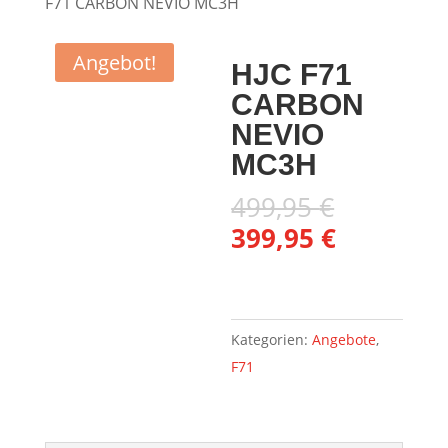
F71 CARBON NEVIO MC3H
Angebot!
HJC F71
CARBON
NEVIO
MC3H
Ursprüng
499,95
€
Preis
Aktueller
399,95
€
war:
Preis
499,95 €
ist:
399,95 €.
Kategorien:
Angebote
,
F71