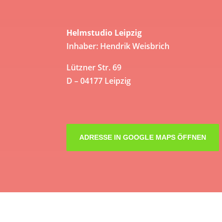
269,95 €
219,95 €.
Helmstudio Leipzig
Inhaber: Hendrik Weisbrich
Lützner Str. 69
D – 04177 Leipzig
ADRESSE IN GOOGLE MAPS ÖFFNEN