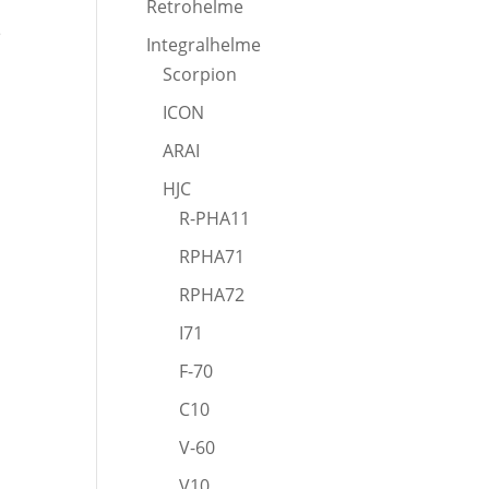
Retrohelme
e
Integralhelme
Scorpion
ICON
ARAI
HJC
R-PHA11
RPHA71
RPHA72
I71
F-70
C10
V-60
V10