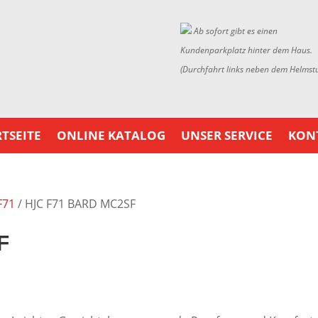
Ab sofort gibt es einen
Kundenparkplatz hinter dem Haus.
(Durchfahrt links neben dem Helmst
TSEITE
ONLINE KATALOG
UNSER SERVICE
KON
F71
/ HJC F71 BARD MC2SF
F
er