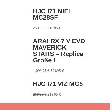
HJC I71 NIEL
MC28SF
Ursprünglicher
Aktueller
269,95
€
219,95
€
Preis
Preis
war:
ist:
ARAI RX 7 V EVO
269,95 €
219,95 €.
MAVERICK
STARS – Replica
Größe L
Ursprünglicher
Aktueller
1.099,95
€
899,95
€
Preis
Preis
war:
ist:
HJC I71 VIZ MC5
1.099,95 €
899,95 €.
Ursprünglicher
Aktueller
269,95
€
219,95
€
Preis
Preis
war:
ist: