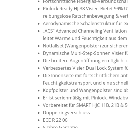
Fortschrittliche Fiberglas-Verbundsch
389,95 €
314,95 
Pinlock Ready HJ-38 Visier: Bietet 99% 
reibungslose Ratschenbewegung & ver
Aerodynamische Schalenstruktur für ex
„ACS“ Advanced Channeling Ventilation
leitet Wärme und Feuchtigkeit aus dem
Notfallset (Wangenpolster) zur sichere
Dynamische Multi-Step-Sonnen Visier fü
Die breitere Augenöffnung ermöglicht e
Verbessertes Visier Dual Lock System 
Die Innenseite mit fortschrittlichem a
Feuchtigkeitstransport und eine schnel
Kopfpolster und Wangenpolster sind 
Er ist serienmäßig mit Pinlock, Windab
Vorbereitet für SMART HJC 11B, 21B & 50
Doppelringverschluss
ECE R 22 06
5 Jahre Garantie