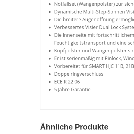
Notfallset (Wangenpolster) zur sic
Dynamische Multi-Step-Sonnen Visie
Die breitere Augenöffnung ermöglic
Verbessertes Visier Dual Lock Sys
Die Innenseite mit fortschrittlich
Feuchtigkeitstransport und eine sc
Kopfpolster und Wangenpolster s
Er ist serienmäßig mit Pinlock, Wi
Vorbereitet für SMART HJC 11B, 21B 
Doppelringverschluss
ECE R 22 06
5 Jahre Garantie
Ähnliche Produkte