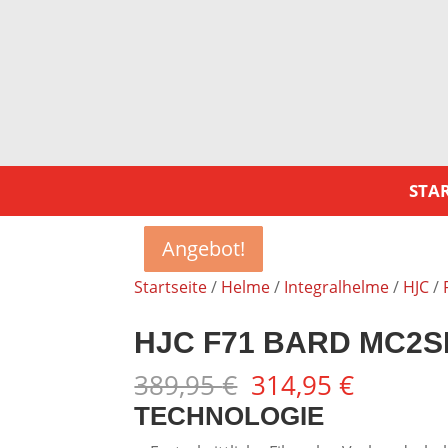
STAR
Angebot!
Angebot!
Angebot!
Angebot!
Startseite
/
Helme
/
Integralhelme
/
HJC
/
HJC F71 BARD MC2S
Ursprünglicher
Aktuell
389,95
€
314,95
€
Preis
Preis
TECHNOLOGIE
war:
ist: