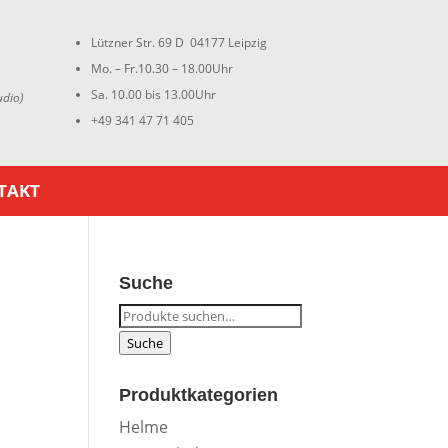
Lützner Str. 69 D 04177 Leipzig
Mo. – Fr.10.30 – 18.00Uhr
Sa. 10.00 bis 13.00Uhr
udio)
+49 341 47 71 405
TAKT
Suche
Suche
nach:
Suche
Produktkategorien
Helme