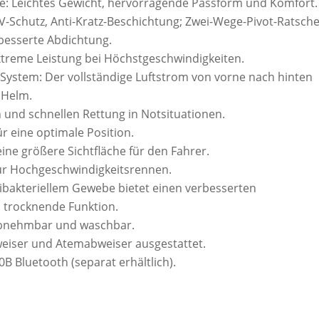
ale: Leichtes Gewicht, hervorragende Passform und Komfort.
€.
UV-Schutz, Anti-Kratz-Beschichtung; Zwei-Wege-Pivot-Ratsch
besserte Abdichtung.
treme Leistung bei Höchstgeschwindigkeiten.
 System: Der vollständige Luftstrom von vorne nach hinten
 Helm.
n und schnellen Rettung in Notsituationen.
r eine optimale Position.
ine größere Sichtfläche für den Fahrer.
für Hochgeschwindigkeitsrennen.
ntibakteriellem Gewebe bietet einen verbesserten
l trocknende Funktion.
abnehmbar und waschbar.
weiser und Atemabweiser ausgestattet.
B Bluetooth (separat erhältlich).