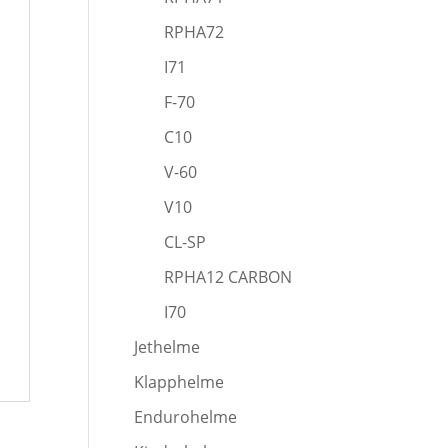
RPHA72
I71
F-70
C10
V-60
V10
CL-SP
RPHA12 CARBON
I70
Jethelme
Klapphelme
Endurohelme