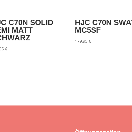
JC C70N SOLID
HJC C70N SWA
EMI MATT
MC5SF
CHWARZ
179,95
€
,95
€