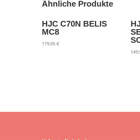
Ähnliche Produkte
HJC C70N BELIS
H
MC8
S
S
179,95
€
149