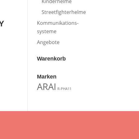
Kinderhelme
Streetfighterhelme
Y
Kommunikations-
systeme
Angebote
Warenkorb
Marken
ARAI
R-PHA11