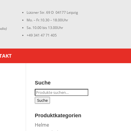
Lützner Str. 69 D 04177 Leipzig
Mo. – Fr.10.30 – 18.00Uhr
Sa. 10.00 bis 13.00Uhr
udio)
+49 341 47 71 405
TAKT
Suche
Suche
nach:
Suche
Produktkategorien
Helme