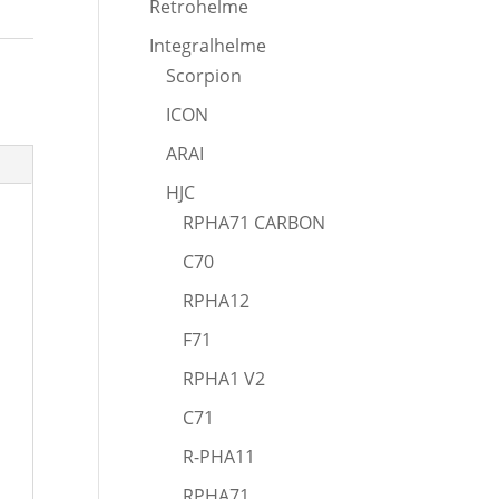
Retrohelme
Integralhelme
Scorpion
ICON
ARAI
HJC
RPHA71 CARBON
C70
RPHA12
F71
RPHA1 V2
C71
R-PHA11
RPHA71