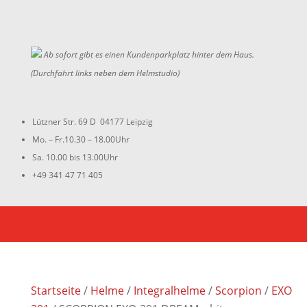
Ab sofort gibt es einen Kundenparkplatz hinter dem Haus.
(Durchfahrt links neben dem Helmstudio)
Lützner Str. 69 D 04177 Leipzig
Mo. – Fr.10.30 – 18.00Uhr
Sa. 10.00 bis 13.00Uhr
+49 341 47 71 405
Startseite
/
Helme
/
Integralhelme
/
Scorpion
/
EXO