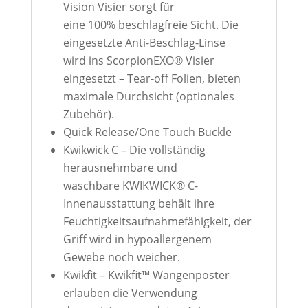
Vision Visier sorgt für
eine 100% beschlagfreie Sicht. Die
eingesetzte Anti-Beschlag-Linse
wird ins ScorpionEXO® Visier
eingesetzt – Tear-off Folien, bieten
maximale Durchsicht (optionales
Zubehör).
Quick Release/One Touch Buckle
Kwikwick
C
–
Die
vollständig
herausnehmbare
und
waschbare
KWIKWICK®
C-
Innenausstattung
behält
ihre
Feuchtigkeitsaufnahmefähigkeit, der
Griff wird in hypoallergenem
Gewebe noch weicher.
Kwikfit
–
Kwikfit™
Wangenposter
erlauben
die
Verwendung