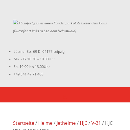
Ab sofort gibt es einen Kundenparkplatz hinter dem Haus.
(Durchfahrt links neben dem Helmstudio)
Lützner Str. 69 D 04177 Leipzig
Mo. – Fr.10.30 – 18.00Uhr
Sa. 10.00 bis 13.00Uhr
+49 341 47 71 405
Startseite
/
Helme
/
Jethelme
/
HJC
/
V-31
/ HJC