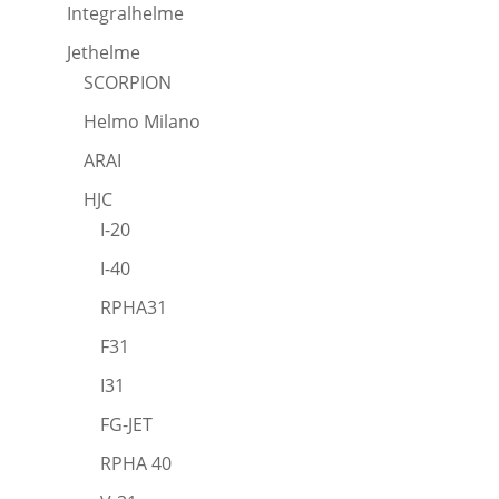
Integralhelme
Jethelme
SCORPION
Helmo Milano
ARAI
HJC
I-20
I-40
RPHA31
F31
I31
FG-JET
RPHA 40