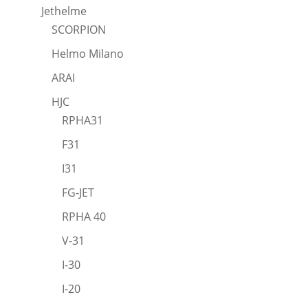
Jethelme
SCORPION
Helmo Milano
ARAI
HJC
RPHA31
F31
I31
FG-JET
RPHA 40
V-31
I-30
I-20