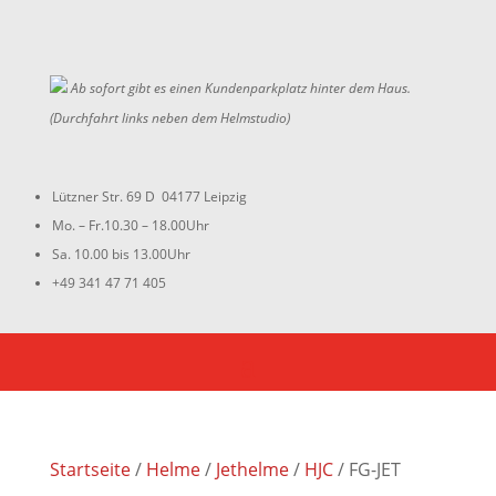
Ab sofort gibt es einen Kundenparkplatz hinter dem Haus.
(Durchfahrt links neben dem Helmstudio)
Lützner Str. 69 D 04177 Leipzig
Mo. – Fr.10.30 – 18.00Uhr
Sa. 10.00 bis 13.00Uhr
+49 341 47 71 405
Startseite
/
Helme
/
Jethelme
/
HJC
/ FG-JET