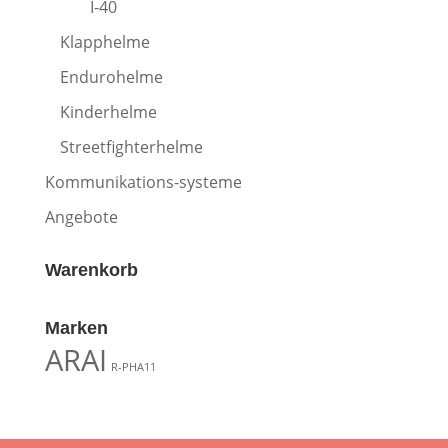
I-40
Klapphelme
Endurohelme
Kinderhelme
Streetfighterhelme
Kommunikations-systeme
Angebote
Warenkorb
Marken
ARAI
R-PHA11