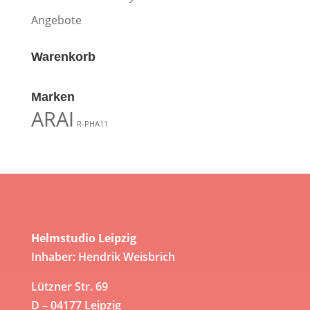
Angebote
Warenkorb
Marken
ARAI
R-PHA11
Helmstudio Leipzig
Inhaber: Hendrik Weisbrich
Lützner Str. 69
D – 04177 Leipzig