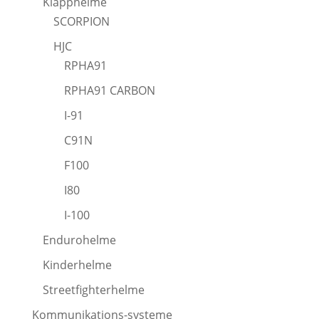
Klapphelme
SCORPION
HJC
RPHA91
RPHA91 CARBON
I-91
C91N
F100
I80
I-100
Endurohelme
Kinderhelme
Streetfighterhelme
Kommunikations-systeme