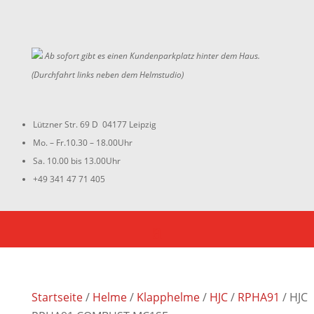
Ab sofort gibt es einen Kundenparkplatz hinter dem Haus.
(Durchfahrt links neben dem Helmstudio)
Lützner Str. 69 D 04177 Leipzig
Mo. – Fr.10.30 – 18.00Uhr
Sa. 10.00 bis 13.00Uhr
+49 341 47 71 405
Startseite
/
Helme
/
Klapphelme
/
HJC
/
RPHA91
/ HJC