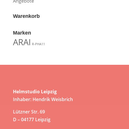
Angebote
Warenkorb
Marken
ARAI
R-PHA11
Helmstudio Leipzig
Inhaber: Hendrik Weisbrich
Lützner Str. 69
D – 04177 Leipzig