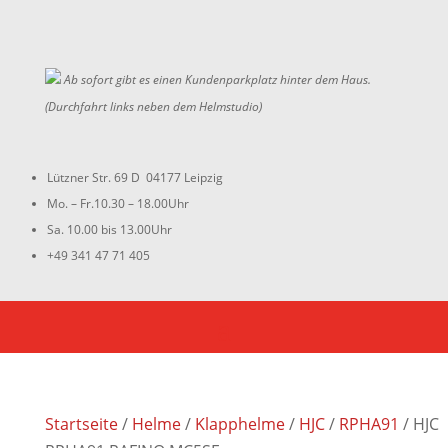
Ab sofort gibt es einen Kundenparkplatz hinter dem Haus.
(Durchfahrt links neben dem Helmstudio)
Lützner Str. 69 D 04177 Leipzig
Mo. – Fr.10.30 – 18.00Uhr
Sa. 10.00 bis 13.00Uhr
+49 341 47 71 405
Startseite
/
Helme
/
Klapphelme
/
HJC
/
RPHA91
/ HJC