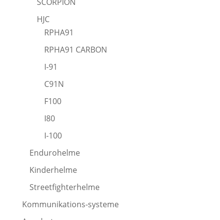
SCORPION
HJC
RPHA91
RPHA91 CARBON
I-91
C91N
F100
I80
I-100
Endurohelme
Kinderhelme
Streetfighterhelme
Kommunikations-systeme