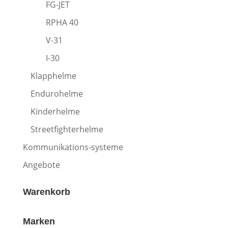
FG-JET
RPHA 40
V-31
I-30
Klapphelme
Endurohelme
Kinderhelme
Streetfighterhelme
Kommunikations-systeme
Angebote
Warenkorb
Marken