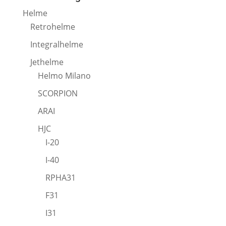
Helme
Retrohelme
Integralhelme
Jethelme
Helmo Milano
SCORPION
ARAI
HJC
I-20
I-40
RPHA31
F31
I31