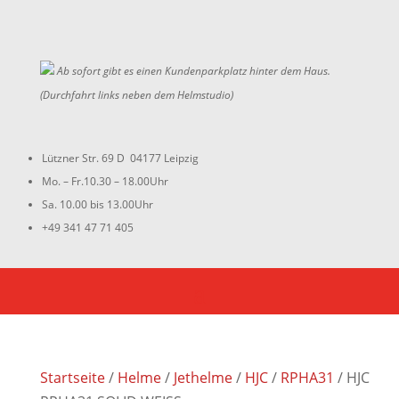
Ab sofort gibt es einen Kundenparkplatz hinter dem Haus.
(Durchfahrt links neben dem Helmstudio)
Lützner Str. 69 D 04177 Leipzig
Mo. – Fr.10.30 – 18.00Uhr
Sa. 10.00 bis 13.00Uhr
+49 341 47 71 405
Startseite
/
Helme
/
Jethelme
/
HJC
/
RPHA31
/ HJC