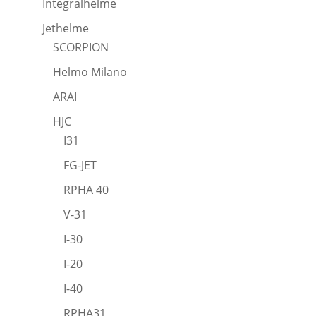
Integralhelme
Jethelme
SCORPION
Helmo Milano
ARAI
HJC
I31
FG-JET
RPHA 40
V-31
I-30
I-20
I-40
RPHA31