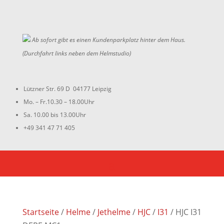
Ab sofort gibt es einen Kundenparkplatz hinter dem Haus.
(Durchfahrt links neben dem Helmstudio)
Lützner Str. 69 D 04177 Leipzig
Mo. – Fr.10.30 – 18.00Uhr
Sa. 10.00 bis 13.00Uhr
+49 341 47 71 405
Startseite
/
Helme
/
Jethelme
/
HJC
/
I31
/ HJC I31