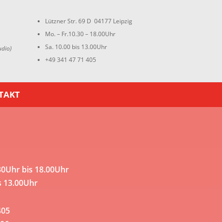
Lützner Str. 69 D 04177 Leipzig
Mo. – Fr.10.30 – 18.00Uhr
Sa. 10.00 bis 13.00Uhr
udio)
+49 341 47 71 405
TAKT
30Uhr bis 18.00Uhr
s 13.00Uhr
405