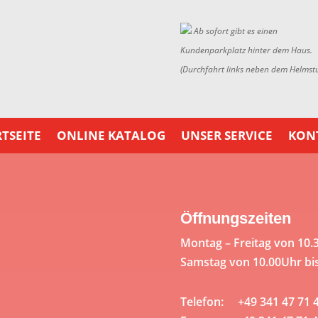
Ab sofort gibt es einen
Kundenparkplatz hinter dem Haus.
(Durchfahrt links neben dem Helmst
TSEITE
ONLINE KATALOG
UNSER SERVICE
KON
Öffnungszeiten
Montag – Freitag von 10.
Samstag von 10.00Uhr bi
Telefon: +49 341 47 71 