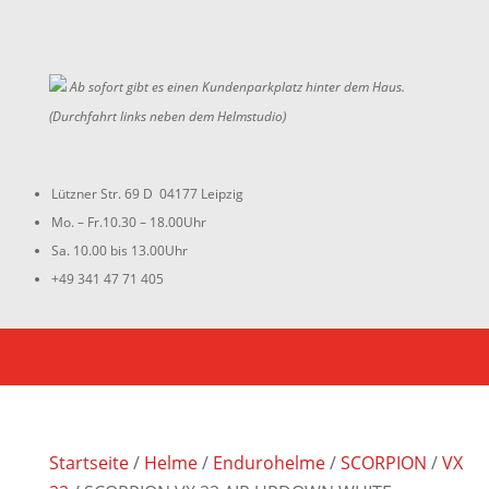
Ab sofort gibt es einen Kundenparkplatz hinter dem Haus.
(Durchfahrt links neben dem Helmstudio)
Lützner Str. 69 D 04177 Leipzig
Mo. – Fr.10.30 – 18.00Uhr
Sa. 10.00 bis 13.00Uhr
+49 341 47 71 405
Startseite
/
Helme
/
Endurohelme
/
SCORPION
/
VX