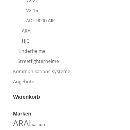
VX 22
VX 16
ADF-9000 AIR
ARAI
HJC
Kinderhelme
Streetfighterhelme
Kommunikations-systeme
Angebote
Warenkorb
Marken
ARAI
R-PHA11