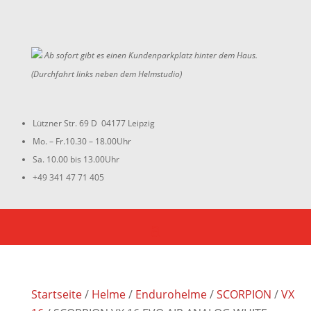
Ab sofort gibt es einen Kundenparkplatz hinter dem Haus.
(Durchfahrt links neben dem Helmstudio)
Lützner Str. 69 D 04177 Leipzig
Mo. – Fr.10.30 – 18.00Uhr
Sa. 10.00 bis 13.00Uhr
+49 341 47 71 405
Startseite
/
Helme
/
Endurohelme
/
SCORPION
/
VX