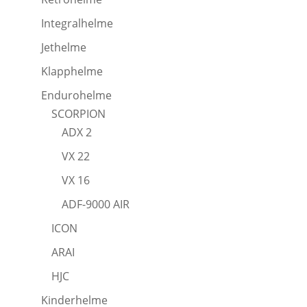
Integralhelme
Jethelme
Klapphelme
Endurohelme
SCORPION
ADX 2
VX 22
VX 16
ADF-9000 AIR
ICON
ARAI
HJC
Kinderhelme