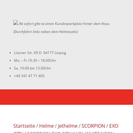
Ab sofort gibt es einen Kundenparkplatz hinter dem Haus.
(Durchfahrt links neben dem Helmstudio)
Lützner Str. 69 D 04177 Leipzig
Mo. – Fr.10.30 – 18.00Uhr
Sa. 10.00 bis 13.00Uhr
+49 341 47 71 405
Startseite
/
Helme
/
Jethelme
/
SCORPION
/
EXO