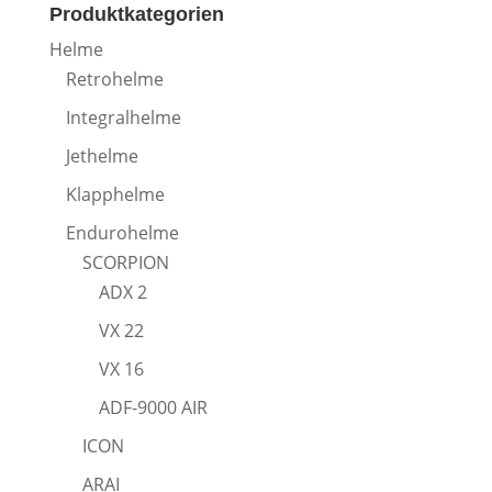
Produktkategorien
Helme
Retrohelme
Integralhelme
Jethelme
Klapphelme
Endurohelme
SCORPION
ADX 2
VX 22
VX 16
ADF-9000 AIR
ICON
ARAI