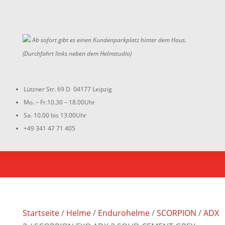
Ab sofort gibt es einen Kundenparkplatz hinter dem Haus.
(Durchfahrt links neben dem Helmstudio)
Lützner Str. 69 D 04177 Leipzig
Mo. – Fr.10.30 – 18.00Uhr
Sa. 10.00 bis 13.00Uhr
+49 341 47 71 405
Startseite
/
Helme
/
Endurohelme
/
SCORPION
/
ADX