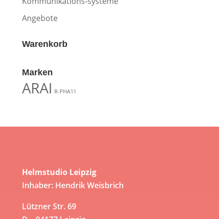
Kommunikations-systeme
Angebote
Warenkorb
Marken
ARAI
R-PHA11
Helmstudio Leipzig
Inhaber: Hendrik Weisbrich
Lützner Str. 69