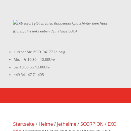
Ab sofort gibt es einen Kundenparkplatz hinter dem Haus.
(Durchfahrt links neben dem Helmstudio)
Lützner Str. 69 D 04177 Leipzig
Mo. – Fr.10.30 – 18.00Uhr
Sa. 10.00 bis 13.00Uhr
+49 341 47 71 405
Startseite
/
Helme
/
Jethelme
/
SCORPION
/
EXO