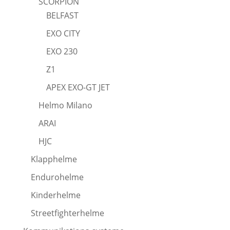
SCORPION
BELFAST
EXO CITY
EXO 230
Z1
APEX EXO-GT JET
Helmo Milano
ARAI
HJC
Klapphelme
Endurohelme
Kinderhelme
Streetfighterhelme