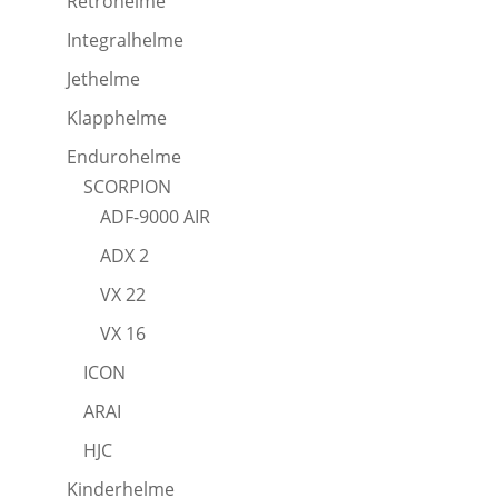
Retrohelme
Integralhelme
Jethelme
Klapphelme
Endurohelme
SCORPION
ADF-9000 AIR
ADX 2
VX 22
VX 16
ICON
ARAI
HJC
Kinderhelme