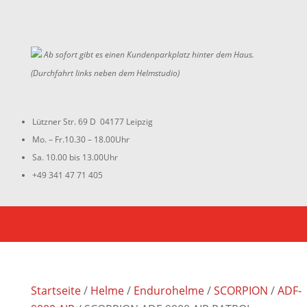
Ab sofort gibt es einen Kundenparkplatz hinter dem Haus.
(Durchfahrt links neben dem Helmstudio)
Lützner Str. 69 D 04177 Leipzig
Mo. – Fr.10.30 – 18.00Uhr
Sa. 10.00 bis 13.00Uhr
+49 341 47 71 405
Startseite
/
Helme
/
Endurohelme
/
SCORPION
/
ADF-