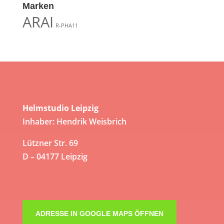
Marken
ARAI
R-PHA11
Helmstudio Leipzig
Inhaber: Hendrik Weisbrich
Lützner Str. 69
D – 04177 Leipzig
ADRESSE IN GOOGLE MAPS ÖFFNEN