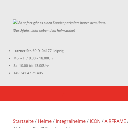
Ab sofort gibt es einen Kundenparkplatz hinter dem Haus.
(Durchfahrt links neben dem Helmstudio)
Lützner Str. 69 D 04177 Leipzig
Mo. – Fr.10.30 – 18.00Uhr
Sa. 10.00 bis 13.00Uhr
+49 341 47 71 405
Startseite
/
Helme
/
Integralhelme
/
ICON
/
AIRFRAME