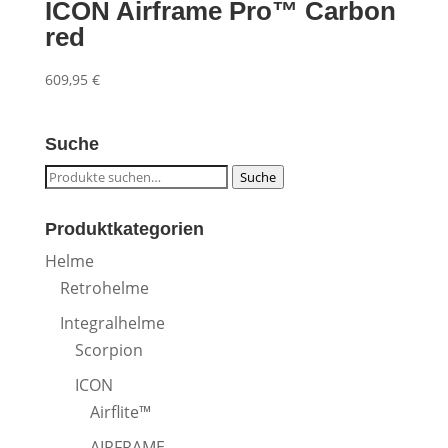
ICON Airframe Pro™ Carbon
red
609,95
€
Suche
Suche
Suche
nach:
Produktkategorien
Helme
Retrohelme
Integralhelme
Scorpion
ICON
Airflite™
AIRFRAME