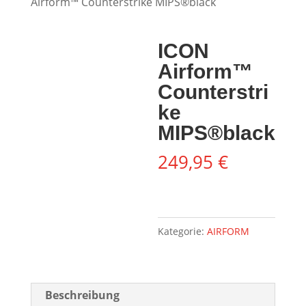
Airform™ Counterstrike MIPS®black
ICON
Airform™
Counterstri
ke
MIPS®black
249,95
€
Kategorie:
AIRFORM
Beschreibung