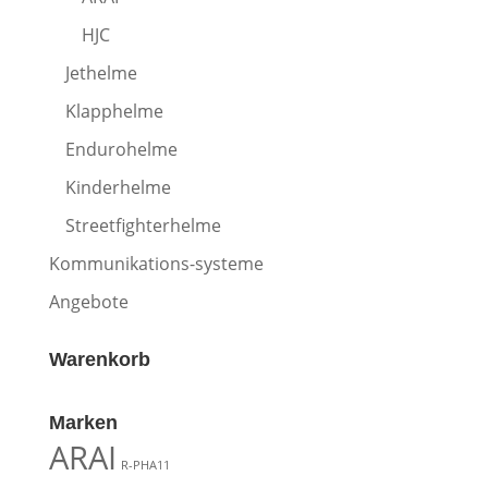
HJC
Jethelme
Klapphelme
Endurohelme
Kinderhelme
Streetfighterhelme
Kommunikations-systeme
Angebote
Warenkorb
Marken
ARAI
R-PHA11