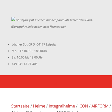
Ab sofort gibt es einen Kundenparkplatz hinter dem Haus.
(Durchfahrt links neben dem Helmstudio)
Lützner Str. 69 D 04177 Leipzig
Mo. – Fr.10.30 – 18.00Uhr
Sa. 10.00 bis 13.00Uhr
+49 341 47 71 405
Startseite
/
Helme
/
Integralhelme
/
ICON
/
AIRFORM
/