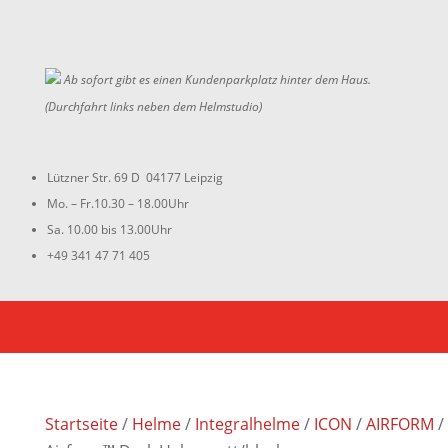
Ab sofort gibt es einen Kundenparkplatz hinter dem Haus.
(Durchfahrt links neben dem Helmstudio)
Lützner Str. 69 D 04177 Leipzig
Mo. – Fr.10.30 – 18.00Uhr
Sa. 10.00 bis 13.00Uhr
+49 341 47 71 405
Startseite
/
Helme
/
Integralhelme
/
ICON
/
AIRFORM
/