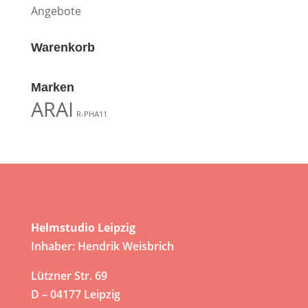
Angebote
Warenkorb
Marken
ARAI
R-PHA11
Helmstudio Leipzig
Inhaber: Hendrik Weisbrich
Lützner Str. 69
D – 04177 Leipzig