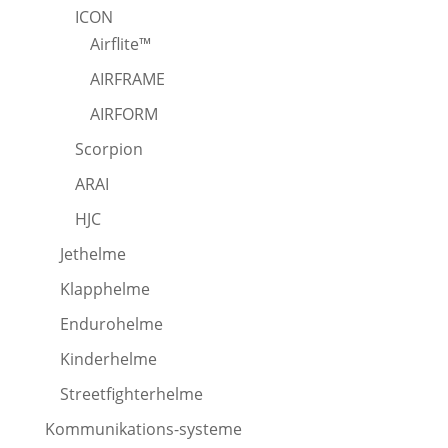
ICON
Airflite™
AIRFRAME
AIRFORM
Scorpion
ARAI
HJC
Jethelme
Klapphelme
Endurohelme
Kinderhelme
Streetfighterhelme
Kommunikations-systeme