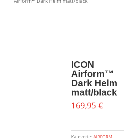
Airform™ Dark Helm matt/black
ICON
Airform™
Dark Helm
matt/black
169,95
€
Kategorie:
AIRFORM