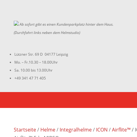
Ab sofort gibt es einen Kundenparkplatz hinter dem Haus.
(Durchfahrt links neben dem Helmstudio)
Lützner Str. 69 D 04177 Leipzig
Mo. – Fr.10.30 – 18.00Uhr
Sa. 10.00 bis 13.00Uhr
+49 341 47 71 405
Startseite
/
Helme
/
Integralhelme
/
ICON
/
Airflite™
/ 