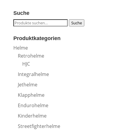
Suche
Suche
Suche
nach:
Produktkategorien
Helme
Retrohelme
HJC
Integralhelme
Jethelme
Klapphelme
Endurohelme
Kinderhelme
Streetfighterhelme