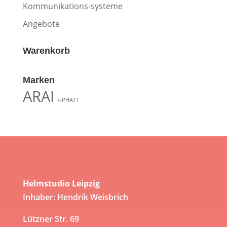
Kommunikations-systeme
Angebote
Warenkorb
Marken
ARAI
R-PHA11
Helmstudio Leipzig
Inhaber: Hendrik Weisbrich
Lützner Str. 69