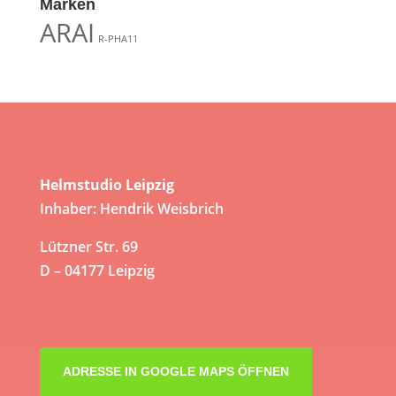
Marken
ARAI
R-PHA11
Helmstudio Leipzig
Inhaber: Hendrik Weisbrich
Lützner Str. 69
D – 04177 Leipzig
ADRESSE IN GOOGLE MAPS ÖFFNEN