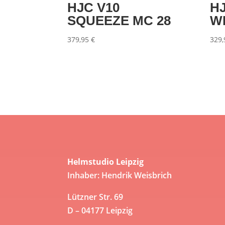
HJC V10
HJ
SQUEEZE MC 28
W
379,95
€
329
Helmstudio Leipzig
Inhaber: Hendrik Weisbrich
Lützner Str. 69
D – 04177 Leipzig