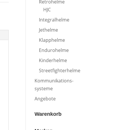
Retrohelme
HJC
Integralhelme
Jethelme
Klapphelme
Endurohelme
Kinderhelme
Streetfighterhelme
Kommunikations-
systeme
Angebote
Warenkorb