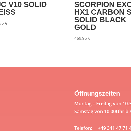
C V10 SOLID
SCORPION EXO
EISS
HX1 CARBON 
SOLID BLACK
,95
€
GOLD
469,95
€
Öffnungszeiten
Montag – Freitag von 10.
Samstag von 10.00Uhr bi
Telefon: +49 341 47 71 