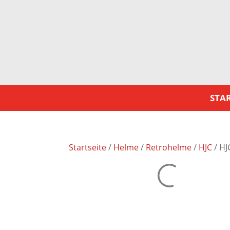
STAR
Startseite
/
Helme
/
Retrohelme
/
HJC
/ HJ