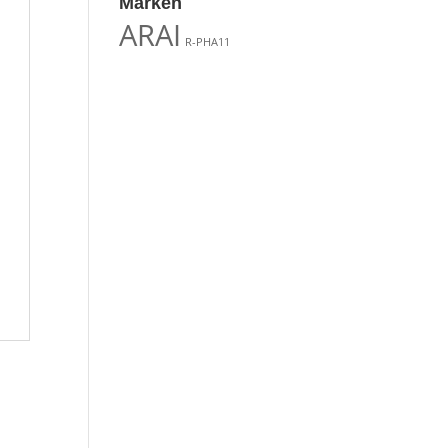
Marken
ARAI
R-PHA11