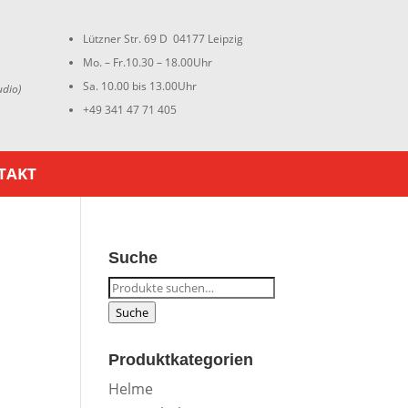
Lützner Str. 69 D 04177 Leipzig
Mo. – Fr.10.30 – 18.00Uhr
Sa. 10.00 bis 13.00Uhr
udio)
+49 341 47 71 405
TAKT
Suche
Suche
nach:
Suche
Produktkategorien
Helme