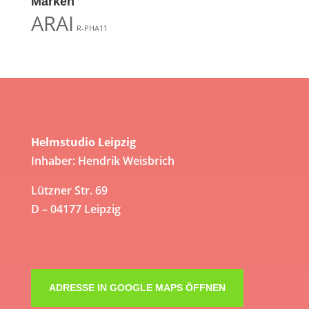
Marken
ARAI
R-PHA11
Helmstudio Leipzig
Inhaber: Hendrik Weisbrich
Lützner Str. 69
D – 04177 Leipzig
ADRESSE IN GOOGLE MAPS ÖFFNEN