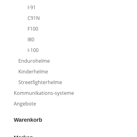
I-91
C91N
F100
I80
I-100
Endurohelme
Kinderhelme
Streetfighterhelme
Kommunikations-systeme
Angebote
Warenkorb