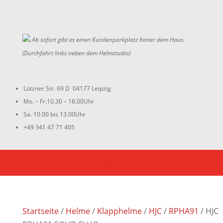
Ab sofort gibt es einen Kundenparkplatz hinter dem Haus.
(Durchfahrt links neben dem Helmstudio)
Lützner Str. 69 D 04177 Leipzig
Mo. – Fr.10.30 – 18.00Uhr
Sa. 10.00 bis 13.00Uhr
+49 341 47 71 405
Startseite
/
Helme
/
Klapphelme
/
HJC
/
RPHA91
/ HJC