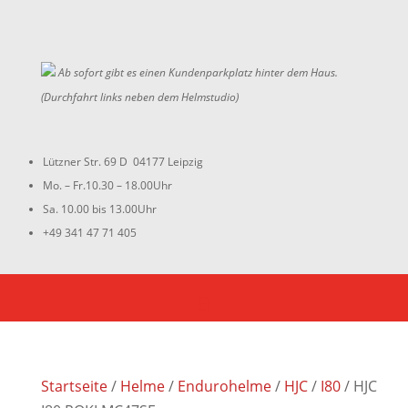
Ab sofort gibt es einen Kundenparkplatz hinter dem Haus.
(Durchfahrt links neben dem Helmstudio)
Lützner Str. 69 D 04177 Leipzig
Mo. – Fr.10.30 – 18.00Uhr
Sa. 10.00 bis 13.00Uhr
+49 341 47 71 405
Startseite
/
Helme
/
Endurohelme
/
HJC
/
I80
/ HJC