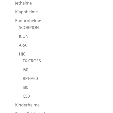
Jethelme
Klapphelme
Endurohelme
SCORPION
ICON
ARAI
HJC
FX-CROSS
I50
RPHA60
I80
C50
Kinderhelme