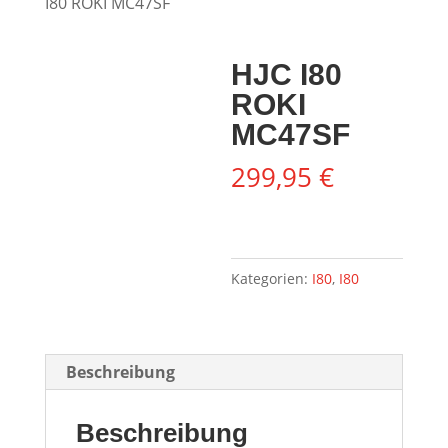
I80 ROKI MC47SF
HJC I80
ROKI
MC47SF
299,95
€
Kategorien:
I80
,
I80
Beschreibung
Beschreibung