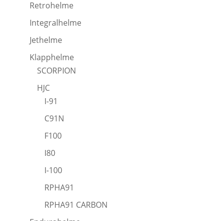
Retrohelme
Integralhelme
Jethelme
Klapphelme
SCORPION
HJC
I-91
C91N
F100
I80
I-100
RPHA91
RPHA91 CARBON