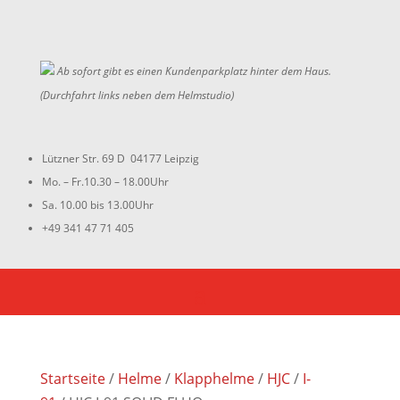
Ab sofort gibt es einen Kundenparkplatz hinter dem Haus.
(Durchfahrt links neben dem Helmstudio)
Lützner Str. 69 D 04177 Leipzig
Mo. – Fr.10.30 – 18.00Uhr
Sa. 10.00 bis 13.00Uhr
+49 341 47 71 405
Startseite
/
Helme
/
Klapphelme
/
HJC
/
I-