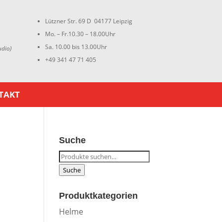
Lützner Str. 69 D 04177 Leipzig
Mo. – Fr.10.30 – 18.00Uhr
Sa. 10.00 bis 13.00Uhr
udio)
+49 341 47 71 405
TAKT
Suche
Suche
nach:
Suche
Produktkategorien
Helme