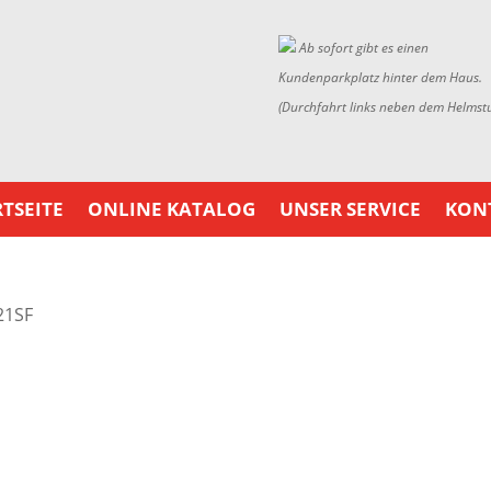
Ab sofort gibt es einen
Kundenparkplatz hinter dem Haus.
(Durchfahrt links neben dem Helmst
TSEITE
ONLINE KATALOG
UNSER SERVICE
KON
21SF