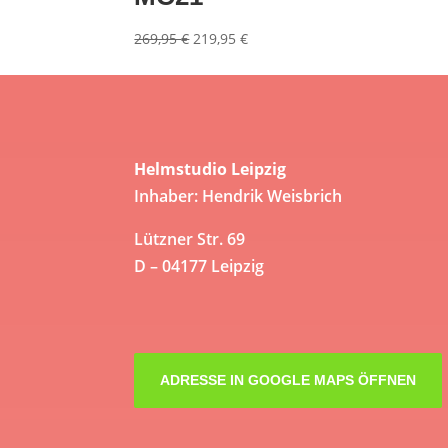
Ursprünglicher
Aktueller
269,95
€
219,95
€
Preis
Preis
war:
ist:
269,95 €
219,95 €.
Helmstudio Leipzig
Inhaber: Hendrik Weisbrich
Lützner Str. 69
D – 04177 Leipzig
ADRESSE IN GOOGLE MAPS ÖFFNEN