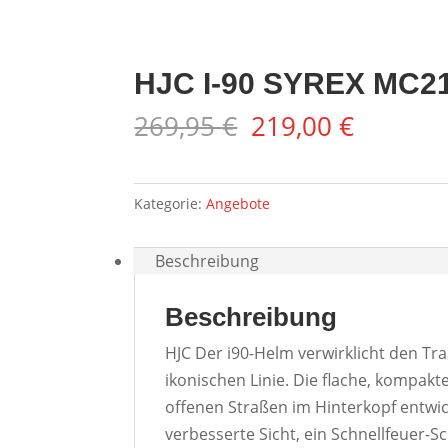
HJC I-90 SYREX MC2
Ursprünglicher
Aktuell
269,95
€
219,00
€
Preis
Preis
war:
ist:
269,95 €
219,00 
Kategorie:
Angebote
Beschreibung
Beschreibung
HJC Der i90-Helm verwirklicht den T
ikonischen Linie. Die flache, kompak
offenen Straßen im Hinterkopf entwicke
verbesserte Sicht, ein Schnellfeuer-S