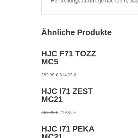
Herstellungsdatum. (je nachdem, was z
Ähnliche Produkte
HJC F71 TOZZ
MC5
Ursprünglicher
Aktueller
389,95
€
314,95
€
Preis
Preis
war:
ist:
HJC I71 ZEST
389,95 €
314,95 €.
MC21
Ursprünglicher
Aktueller
269,95
€
219,95
€
Preis
Preis
war:
ist:
HJC I71 PEKA
269,95 €
219,95 €.
MC21