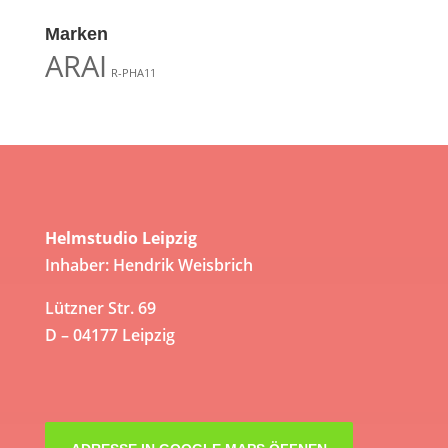
Marken
ARAI
R-PHA11
Helmstudio Leipzig
Inhaber: Hendrik Weisbrich
Lützner Str. 69
D – 04177 Leipzig