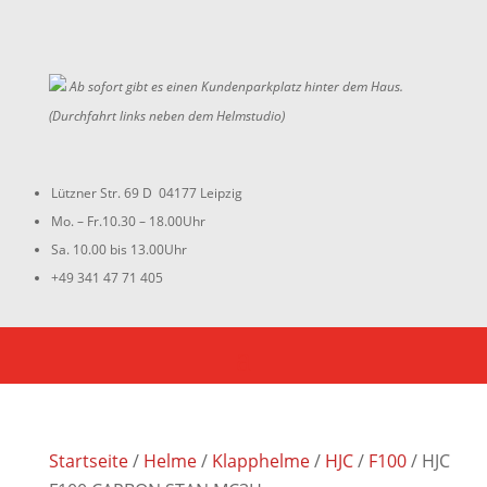
Ab sofort gibt es einen Kundenparkplatz hinter dem Haus.
(Durchfahrt links neben dem Helmstudio)
Lützner Str. 69 D 04177 Leipzig
Mo. – Fr.10.30 – 18.00Uhr
Sa. 10.00 bis 13.00Uhr
+49 341 47 71 405
Startseite
/
Helme
/
Klapphelme
/
HJC
/
F100
/ HJC