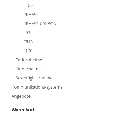
I-100
RPHA91
RPHA91 CARBON
I-91
C91N
F100
Endurohelme
Kinderhelme
Streetfighterhelme
Kommunikations-systeme
Angebote
Warenkorb