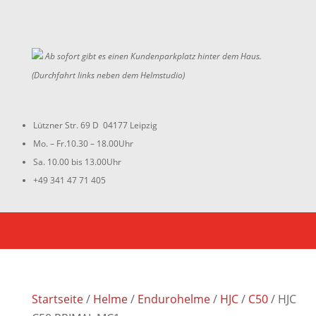
Ab sofort gibt es einen Kundenparkplatz hinter dem Haus.
(Durchfahrt links neben dem Helmstudio)
Lützner Str. 69 D 04177 Leipzig
Mo. – Fr.10.30 – 18.00Uhr
Sa. 10.00 bis 13.00Uhr
+49 341 47 71 405
Startseite
/
Helme
/
Endurohelme
/
HJC
/
C50
/ HJC