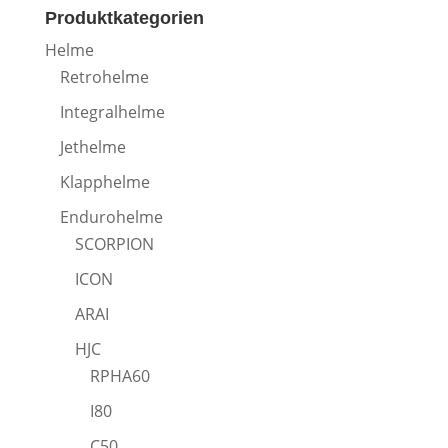
Produktkategorien
Helme
Retrohelme
Integralhelme
Jethelme
Klapphelme
Endurohelme
SCORPION
ICON
ARAI
HJC
RPHA60
I80
C50